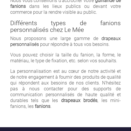
Nous vous conseillons d’accrocher
votre
guirlande
de
fanions
dans
les
lieux
publics
ou
devant
votre
commerce
pour
la
rendre
visible
au
public.
Différents
types
de
fanions
personnalisés
chez Le Mée
Nous
proposons
une
large
gamme
de
drapeaux
personnalisés
pour
répondre
à
tous
vos
besoins.
Vous
pouvez
choisir
la
taille
du
fanion,
la
forme,
le
matériau,
le
type
de
fixation,
etc.
selon
vos
souhaits.
La
personnalisation
est
au
cœur
de
notre
activité
et
de
notre
engagement
à
fournir
des
produits
de
qualité
qui
répondent
aux
besoins
de
nos
clients.
N’hésitez
pas à nous contacter pour des supports de
communication personnalisés de haute qualité et
durables tels que les
drapeaux brodés
, les mini-
fanions, les
fanions
.