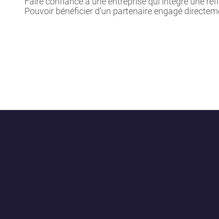
Faire confiance à une entreprise qui intègre une ré
Pouvoir bénéficier d’un partenaire engagé directem
×
Créer une liste d'envies
Nom de la liste d'envies
Annuler
Créer une liste d'envies