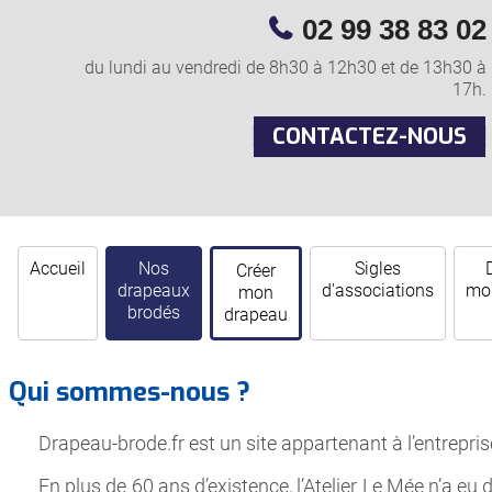
02 99 38 83 02
du lundi au vendredi de 8h30 à 12h30 et de 13h30 à
17h.
CONTACTEZ-NOUS
Accueil
Nos
Sigles
Créer
drapeaux
d'associations
mor
mon
brodés
drapeau
Qui sommes-nous ?
Drapeau-brode.fr est un site appartenant à l’entrepris
En plus de 60 ans d’existence, l’Atelier Le Mée n’a eu