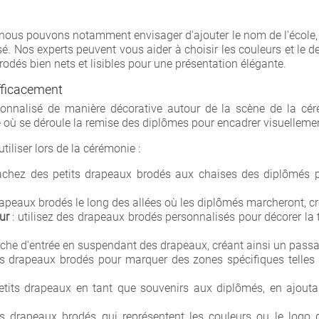
ous pouvons notamment envisager d'ajouter le nom de l'école, 
sé. Nos experts peuvent vous aider à choisir les couleurs et le de
rodés bien nets et lisibles pour une présentation élégante.
efficacement
éer une liste d'envies
onnalisé de manière décorative autour de la scène de la cé
 où se déroule la remise des diplômes pour encadrer visuelleme
e la liste d'envies
tiliser lors de la cérémonie :
achez des petits drapeaux brodés aux chaises des diplômés p
rapeaux brodés le long des allées où les diplômés marcheront, c
Annuler
Créer une liste d'envies
ur
: utilisez des drapeaux brodés personnalisés pour décorer la t
rche d'entrée en suspendant des drapeaux, créant ainsi un pas
des drapeaux brodés pour marquer des zones spécifiques telles
petits drapeaux en tant que souvenirs aux diplômés, en ajout
 drapeaux brodés qui représentent les couleurs ou le logo de l