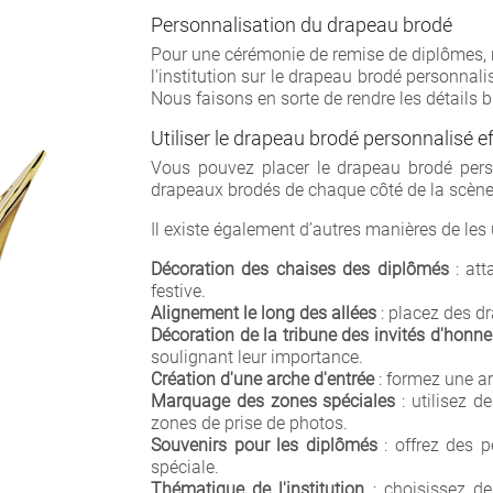
Personnalisation du drapeau brodé
Pour une cérémonie de remise de diplômes, n
l'institution sur le drapeau brodé personnali
Nous faisons en sorte de rendre les détails b
Utiliser le drapeau brodé personnalisé 
Cr
Vous pouvez placer le drapeau brodé pers
drapeaux brodés de chaque côté de la scène
Nom d
Il existe également d’autres manières de les u
Décoration des chaises des diplômés
: att
festive.
Alignement le long des allées
: placez des d
Décoration de la tribune des invités d'honne
soulignant leur importance.
Création d'une arche d'entrée
: formez une a
Marquage des zones spéciales
: utilisez 
zones de prise de photos.
Souvenirs pour les diplômés
: offrez des 
spéciale.
Thématique de l'institution
: choisissez des