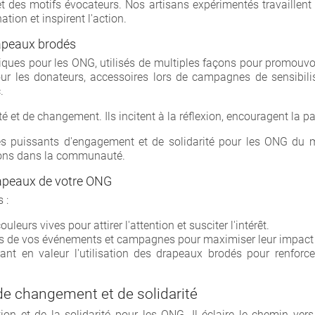
t des motifs évocateurs. Nos artisans expérimentés travaillent
tion et inspirent l'action.
éer une liste d'envies
rapeaux brodés
ques pour les ONG, utilisés de multiples façons pour promouvoi
r les donateurs, accessoires lors de campagnes de sensibilisa
e la liste d'envies
.
et de changement. Ils incitent à la réflexion, encouragent la part
puissants d'engagement et de solidarité pour les ONG du mond
Annuler
Créer une liste d'envies
ations dans la communauté.
drapeaux de votre ONG
s :
eurs vives pour attirer l'attention et susciter l'intérêt.
rs de vos événements et campagnes pour maximiser leur impact et 
ant en valeur l'utilisation des drapeaux brodés pour renforc
de changement et de solidarité
n et de la solidarité pour les ONG. Il éclaire le chemin vers 