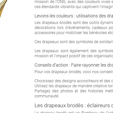
mission de l'ONG, avec des couleurs vives e
ces étendards vibrants qui captivent l'imagina
Cr
Levons les couleurs : utilisations des d
Les drapeaux brodés sont des outils dynami
décorations lors d'événements, cadeaux pou
Nom d
accessoires pour mobiliser les bénévoles etc
Ces drapeaux sont des symboles de solidarité 
Les drapeaux sont également des symboles 
mission et l'impact positif de ces organis
Conseils d'action : Faire rayonner les 
Pour vos drapeaux brodés, voici nos conseil
Choisissez des designs accrocheurs et des coul
Utilisez les drapeaux de manière créative lo
Partagez des photos et des histoires mett
communauté.
Les drapeaux brodés : éclaireurs 
Le drapeau brodé est un flambeau de l'actio