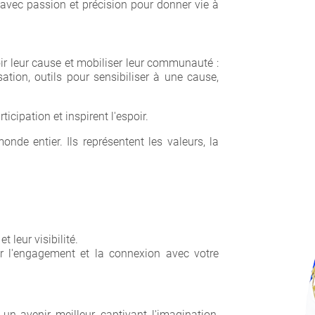
 avec passion et précision pour donner vie à
×
r leur cause et mobiliser leur communauté :
tion, outils pour sensibiliser à une cause,
icipation et inspirent l'espoir.
e entier. Ils représentent les valeurs, la
leur visibilité.
er l'engagement et la connexion avec votre
un avenir meilleur, captivant l'imagination,