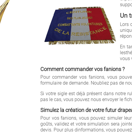
suppo
Un t
Cr
Lors 
uniqu
Nom d
répon
En ta
lesth
vous v
Comment commander vos fanions ?
Pour commander vos fanions, vous pouvez
formulaire de demande. Noubliez pas de nous
Si votre sigle est déjà présent dans notre ru
pas le cas, vous pouvez nous envoyer le fich
Simulez la création de votre futur drap
Pour vos fanions, vous pouvez simuler leur
goûts, validez et votre simulation sera joi
devis. Pour plus dinformations, vous pouve