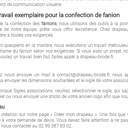
rts de communication visuelle.
ravail exemplaire pour la confection de fanion
éer une liste d'envies
de la confection des
fanions
, nous utilisons des outils à la poi
e de notre équipe, prête vous offrir lexcellence. Chez drape
e la liste d'envies
dre à toutes vos exigences.
nt quexperts en la matière, nous exécutons un travail méticuleux
étisme du fanion selon vos exigences. Si vous avez un projet, not
oulez un travail bien fait, faites appel à drapeau-brode.fr.
Annuler
Créer une liste d'envies
 nous envoyer un mail à contact@drapeau-brode.fr, nous a
 envoyer les dimensions souhaitées et le sigle de votre associa
brique Sigles associations, veuillez sélectionner le sigle, qui 
ier ou nous envoyer une photo de votre ancien logo afin que nou
eau
 création sur notre page « Créer mon drapeau ». Une fois que 
nte à votre demande de devis. Vous devez faire attention à ne 
z nous contacter au 02 99 387 83 02.