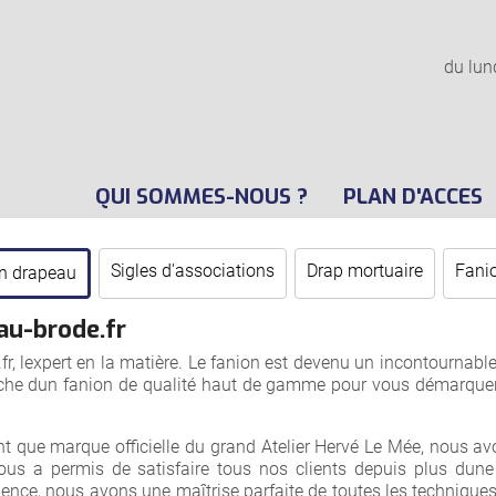
du lun
QUI SOMMES-NOUS ?
PLAN D'ACCES
Sigles d'associations
Drap mortuaire
Fanio
n drapeau
au-brode.fr
fr, lexpert en la matière. Le fanion est devenu un incontournab
cherche dun fanion de qualité haut de gamme pour vous démarqu
nt que marque offi
cielle du grand Atelier Hervé Le Mée, nous av
ous a permis de satisfaire tous nos clients depuis plus dune
ience, nous avons une maîtrise parfaite de toutes les techniques