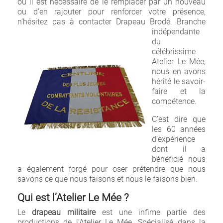
où il est nécessaire de le remplacer par un nouveau
ou d’en rajouter pour renforcer votre présence,
n’hésitez pas à contacter
Drapeau Brodé. Branche
indépendante
du
célébrissime
Atelier Le Mée,
nous en avons
hérité le savoir-
faire et la
compétence.
C’est dire que
les 60 années
d’expérience
dont il a
bénéficié nous
a également forgé pour oser prétendre que nous
savons ce que nous faisons et nous le faisons bien.
Qui est l’Atelier Le Mée ?
Le
drapeau militaire
est une infime partie des
productions de l’Atelier Le Mée. Spécialisé dans la