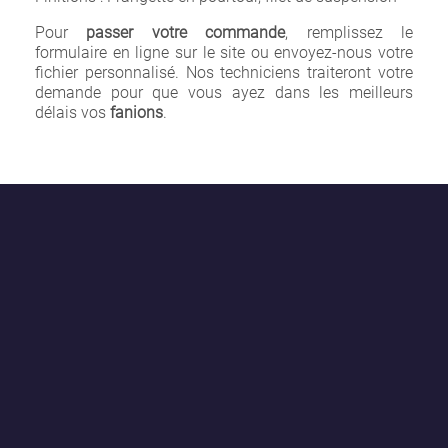
Pour
passer votre commande
, remplissez le
formulaire en ligne sur le site ou envoyez-nous votre
fichier personnalisé. Nos techniciens traiteront votre
demande pour que vous ayez dans les meilleurs
délais vos
fanions
.
×
Créer une liste d'envies
Nom de la liste d'envies
Annuler
Créer une liste d'envies